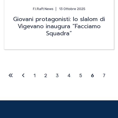
F.I.Raft News
13 Ottobre 2025
Giovani protagonisti: lo slalom di
Vigevano inaugura “Facciamo
Squadra”
1
2
3
4
5
6
7
8