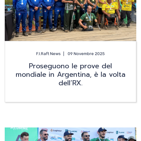
News
Media
Documenti
F.I.Raft News
09 Novembre 2025
Proseguono le prove del
mondiale in Argentina, è la volta
Tesseramento e
dell’RX.
Affiliazione
Federazione
Trasparente
Contatti