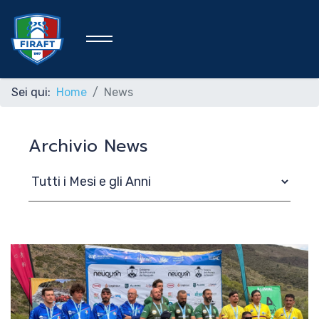
Sei qui:
Home
News
Home
Archivio News
Federazione
Rafting Sportivo
Discipline Federali
Formazione