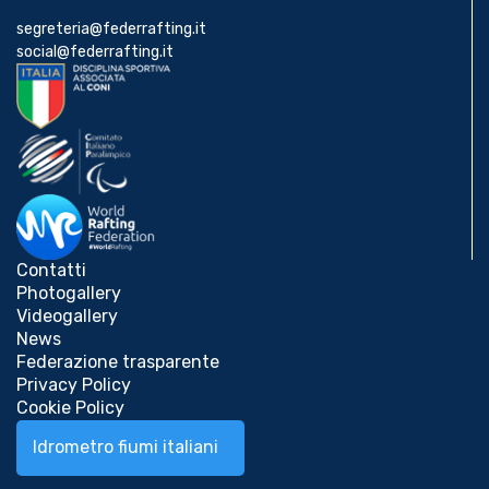
segreteria@federrafting.it
News
social@federrafting.it
Media
Documenti
Tesseramento e
Contatti
Affiliazione
Photogallery
Videogallery
News
Federazione
Federazione trasparente
Privacy Policy
Trasparente
Cookie Policy
Idrometro fiumi italiani
Contatti