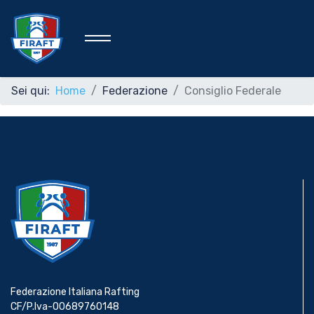
Sei qui:
Home
Federazione
Consiglio Federale
Home
Federazione
Rafting Sportivo
Discipline Federali
Federazione Italiana Rafting
Formazione
CF/P.Iva-00689760148