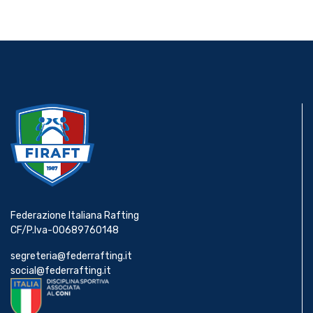
News
Media
Documenti
Tesseramento e
Affiliazione
Federazione Italiana Rafting
Federazione
CF/P.Iva-00689760148
Trasparente
segreteria@federrafting.it
social@federrafting.it
Contatti