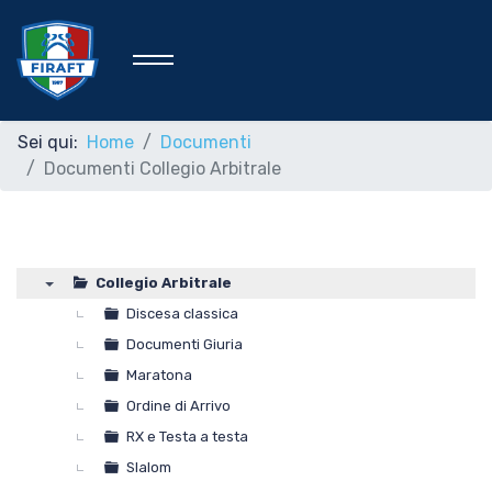
Sei qui:
Home
Documenti
Documenti Collegio Arbitrale
Home
Federazione
Collegio Arbitrale
▼
Discesa classica
Rafting Sportivo
Documenti Giuria
Maratona
Ordine di Arrivo
Discipline Federali
RX e Testa a testa
Slalom
Formazione