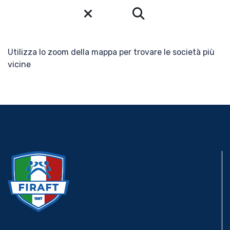
News
Utilizza lo zoom della mappa per trovare le società più
Media
vicine
Documenti
Tesseramento e
Affiliazione
Federazione
Trasparente
Contatti