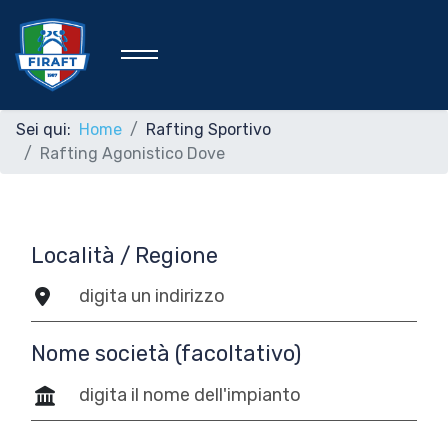
Sei qui:
Home
Rafting Sportivo
Rafting Agonistico Dove
Home
Federazione
Località / Regione
Rafting Sportivo
Nome società (facoltativo)
Discipline Federali
Formazione