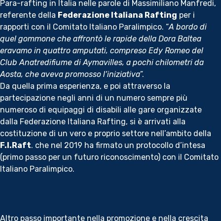
Para-rafting in Italia nelle parole di Massimiliano Manfredi,
referente della
Federazione Italiana Rafting
per i
News
rapporti con il Comitato Italiano Paralimpico. “
A bordo di
quel gommone che affrontò le rapide della Dora Baltea
eravamo in quattro amputati, compreso Edy Romeo del
Media
Club Anatredifiume di Aymavilles, a pochi chilometri da
Aosta, che aveva promosso l’iniziativa
”.
Documenti
Da quella prima esperienza, e poi attraverso la
partecipazione negli anni di un numero sempre più
numeroso di equipaggi di disabili alle gare organizzate
Tesseramento e
dalla Federazione Italiana Rafting, si è arrivati alla
Affiliazione
costituzione di un vero e proprio settore nell’ambito della
F.I.Raft
. che nel 2019 ha firmato un protocollo d’intesa
(primo passo per un futuro riconoscimento) con il Comitato
Federazione
Italiano Paralimpico.
Trasparente
Contatti
Altro passo importante nella promozione e nella crescita