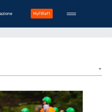
azione
MyFIRaft