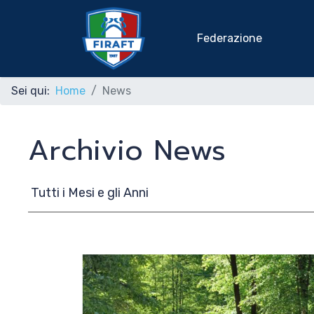
Federazione
Sei qui:
Home
News
Home
Archivio News
Federazione
Rafting Sportivo
Discipline Federali
Formazione