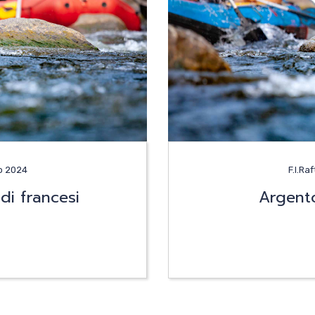
o 2024
F.I.Ra
di francesi
Argento