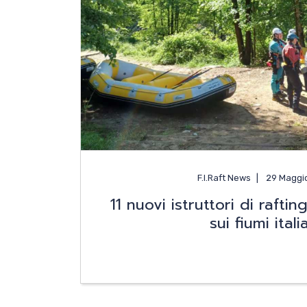
News
Media
Documenti
Tesseramento e Affiliaz
F.I.Raft News
29 Maggi
11 nuovi istruttori di rafti
Federazione Trasparen
sui fiumi itali
Contatti