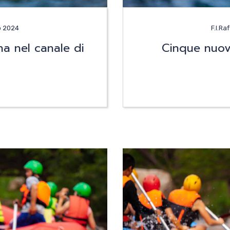
o 2024
F.I.Ra
na nel canale di
Cinque nuov