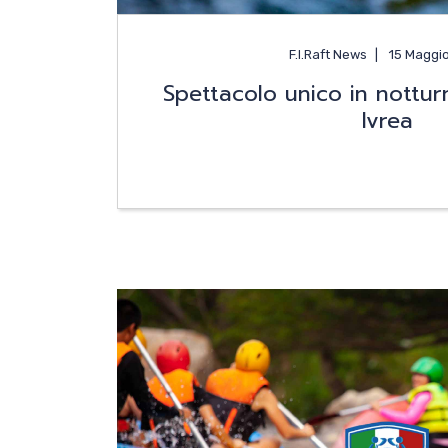
F.I.Raft News
15 Maggi
Spettacolo unico in nottur
Ivrea