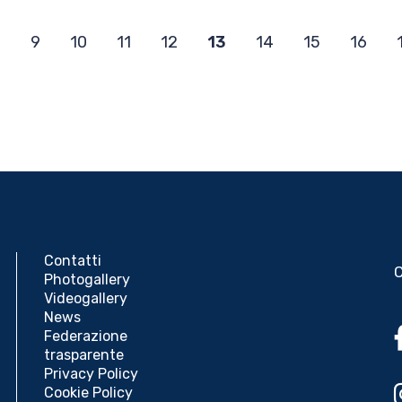
8
9
10
11
12
13
14
15
16
Contatti
Photogallery
Videogallery
News
Federazione
trasparente
Privacy Policy
Cookie Policy