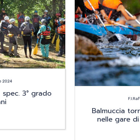
ione
o 2024
ng spec. 3° grado
te
F.I.Ra
ani
Balmuccia tor
nelle gare d