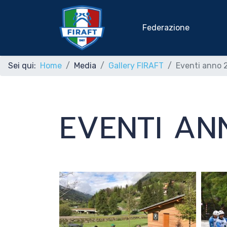
Federazione
Sei qui:
Home
Media
Gallery FIRAFT
Eventi anno 
Home
EVENTI AN
Federazione
Rafting Sportivo
Discipline Federali
Formazione