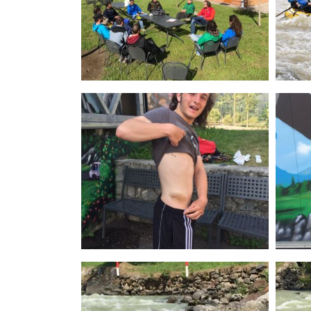
News
Media
Documenti
Tesseramento e Affiliaz
Federazione Trasparen
Contatti