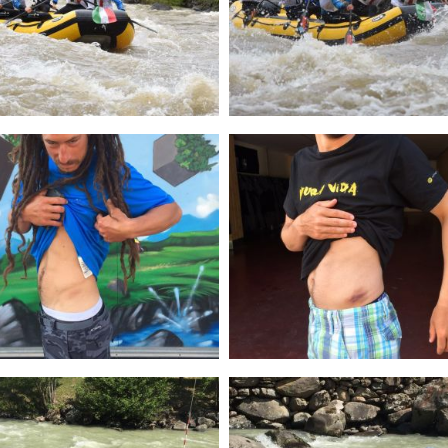
ione
te