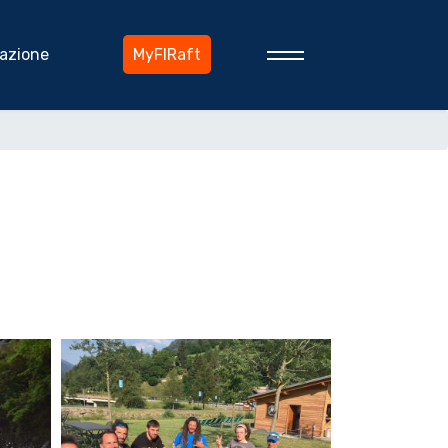
azione
MyFIRaft