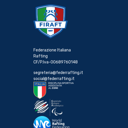
Federazione Italiana
Rafting
CF/P.Iva-00689760148
segreteria@federrafting.it
social@federrafting.it