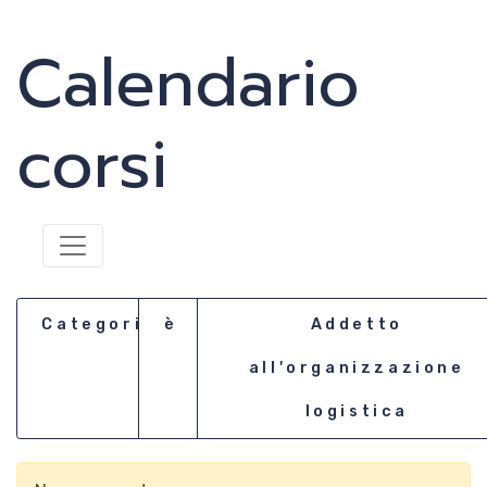
Calendario
News
Media
corsi
Documenti
Tesseramento e
Affiliazione
Categoria
è
Addetto
Federazione
all'organizzazione
Trasparente
logistica
Contatti