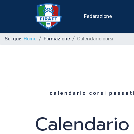
Federazione
Sei qui:
Home
Formazione
Calendario corsi
Home
Federazione
Rafting Sportivo
calendario corsi passat
Discipline Federali
Calendario 
Formazione