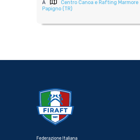
A
Centro Canoa e Rafting Marmore - 
Papigno (TR)
Federazione Italiana