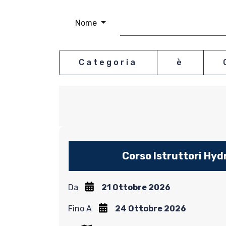
Nome
News
Media
Categoria
è
Documenti
Tesseramento e Affiliaz
Federazione Trasparen
Corso Istruttori Hy
Contatti
Da
21 Ottobre 2026
Fino A
24 Ottobre 2026