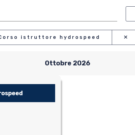
Corso istruttore hydrospeed
Ottobre 2026
ione
te
drospeed