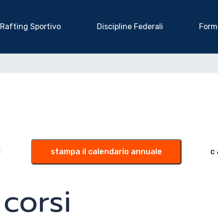
Rafting Sportivo
Discipline Federali
Form
i
stampa il calendario annuale
c
corsi