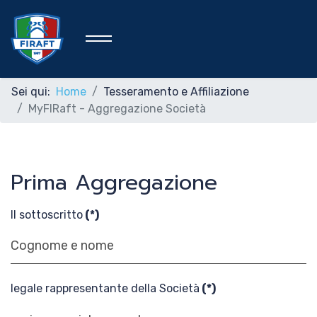
Sei qui:
Home
Tesseramento e Affiliazione
MyFIRaft - Aggregazione Società
Home
Prima Aggregazione
Federazione
Il sottoscritto
(*)
Rafting Sportivo
Discipline Federali
legale rappresentante della Società
(*)
Formazione