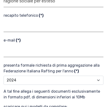
News
recapito telefonico
(*)
Media
e-mail
(*)
Documenti
Tesseramento e
Affiliazione
presenta formale richiesta di prima aggregazione alla
Federazione Italiana Rafting per l'anno
(*)
Federazione
Trasparente
A tal fine allega i seguenti documenti esclusivamente
in formato pdf, di dimensioni inferiori ai 10Mb
Contatti
scaricare qui i modelli da compilare: