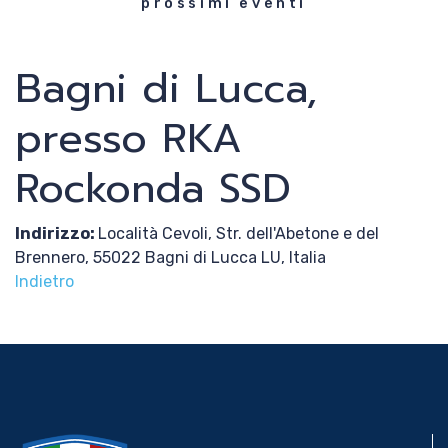
prossimi eventi
News
Bagni di Lucca,
Media
presso RKA
Rockonda SSD
Documenti
Indirizzo:
Località Cevoli, Str. dell'Abetone e del
Tesseramento e
Brennero, 55022 Bagni di Lucca LU, Italia
Affiliazione
Indietro
Federazione
Trasparente
Contatti