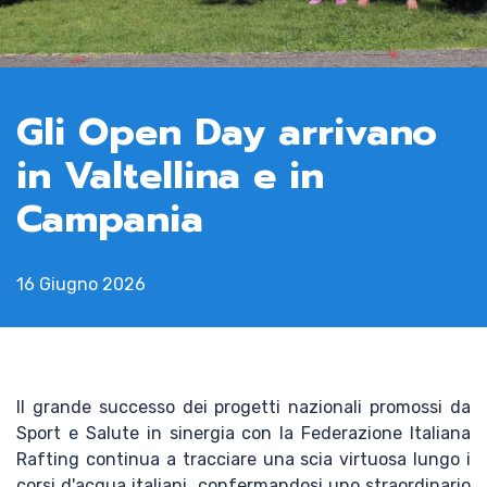
News
Gli Open Day arrivano
Media
in Valtellina e in
Documenti
Campania
Tesseramento e
16 Giugno 2026
Affiliazione
Federazione
Trasparente
Il grande successo dei progetti nazionali promossi da
Sport e Salute in sinergia con la Federazione Italiana
Contatti
Rafting continua a tracciare una scia virtuosa lungo i
corsi d'acqua italiani, confermandosi uno straordinario