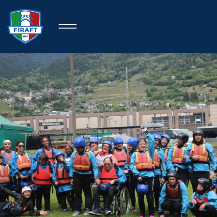
Home
Federazione
Rafting Sportivo
Discipline Federali
Formazione