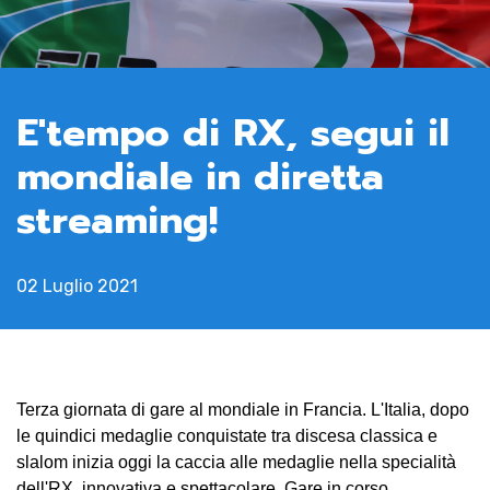
News
E'tempo di RX, segui il
Media
mondiale in diretta
Documenti
streaming!
Tesseramento e
02 Luglio 2021
Affiliazione
Federazione
Trasparente
Terza giornata di gare al mondiale in Francia. L'Italia, dopo
le quindici medaglie conquistate tra discesa classica e
Contatti
slalom inizia oggi la caccia alle medaglie nella specialità
dell'RX, innovativa e spettacolare. Gare in corso,