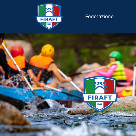
Federazione
Home
Federazione
Rafting Sportivo
Discipline Federali
Formazione