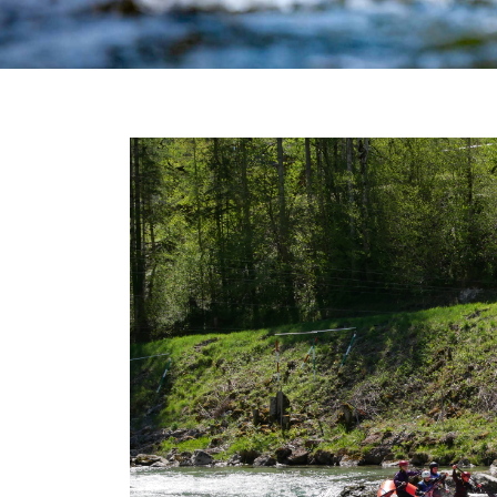
News
Media
Documenti
Tesseramento e Affiliaz
Federazione Trasparen
Contatti