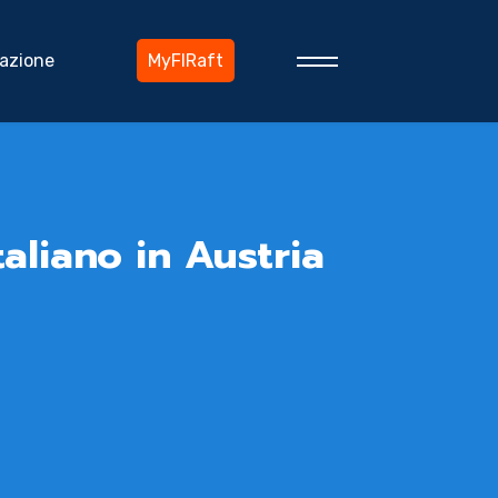
azione
MyFIRaft
aliano in Austria