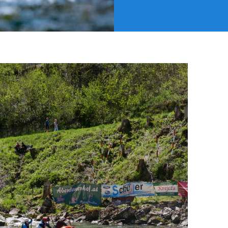
ione
te