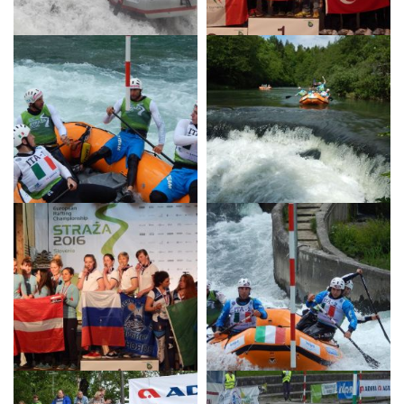
News
Media
Documenti
Tesseramento e
Affiliazione
Federazione
Trasparente
Contatti