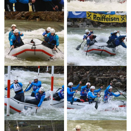
News
Media
Documenti
Tesseramento e
Affiliazione
Federazione
Trasparente
Contatti