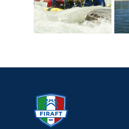
News
Media
Documenti
Tesseramento e Affiliaz
Federazione Trasparen
Contatti