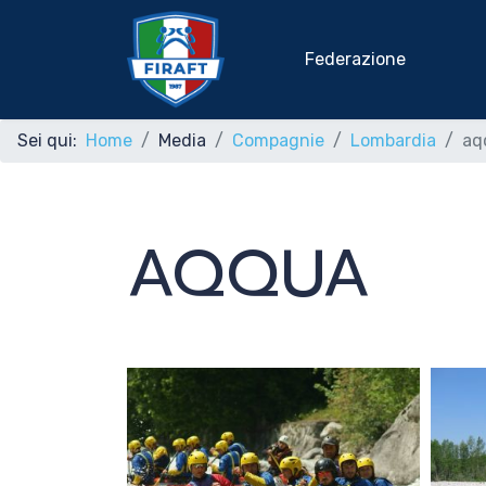
Federazione
Sei qui:
Home
Media
Compagnie
Lombardia
aq
Home
AQQUA
Federazione
Rafting Sportivo
Discipline Federali
Formazione