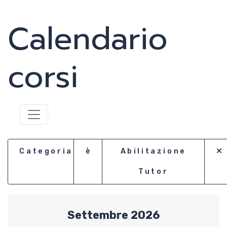
Calendario
News
Media
corsi
Documenti
Tesseramento e
Affiliazione
Categoria
è
Abilitazione
Federazione
Tutor
Trasparente
Settembre 2026
Contatti