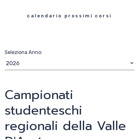
News
calendario prossimi corsi
Media
Seleziona Anno:
Documenti
Tesseramento e
Affiliazione
Campionati
Federazione
studenteschi
Trasparente
regionali della Valle
Contatti