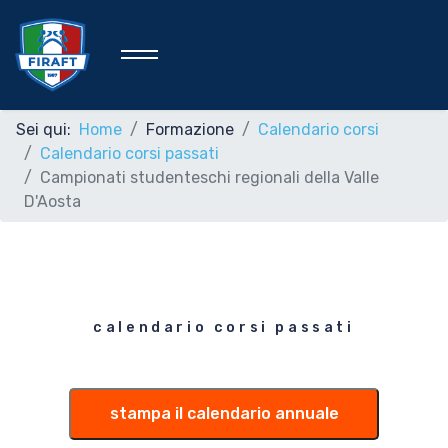
Sei qui:
Home
Formazione
Calendario corsi
Calendario corsi passati
Campionati studenteschi regionali della Valle
Home
D'Aosta
Federazione
Rafting Sportivo
calendario corsi passati
Discipline Federali
stampa il calendario annuale
Formazione