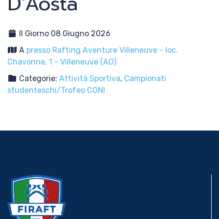
D'Aosta
Il Giorno 08 Giugno 2026
A
presso Rafting Aventure Villeneuve - loc.
Chavonne, 1 - Villeneuve (AO)
Categorie:
Attività Sportiva
,
Campionati
studenteschi/Trofeo CONI