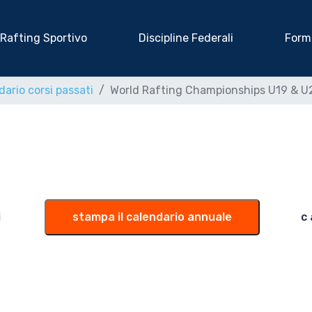
Rafting Sportivo
Discipline Federali
Form
ario corsi passati
World Rafting Championships U19 & U2
i
stampa il calendario annuale
c