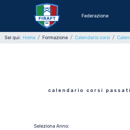
Federazione
Sei qui:
Home
Formazione
Calendario corsi
Calend
Home
Federazione
Rafting Sportivo
calendario corsi passat
Discipline Federali
Formazione
Seleziona Anno: