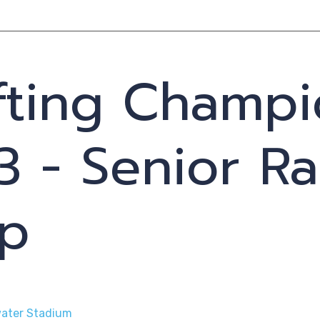
fting Champi
 - Senior Ra
ione
up
te
water Stadium