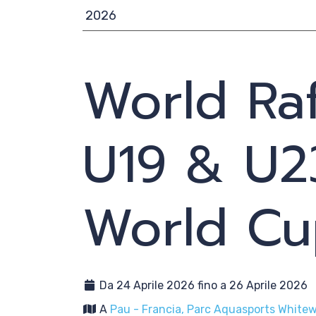
News
World Ra
Media
Documenti
U19 & U23
Tesseramento e Affiliaz
World C
Federazione Trasparen
Contatti
Da 24 Aprile 2026 fino a 26 Aprile 2026
A
Pau - Francia, Parc Aquasports White