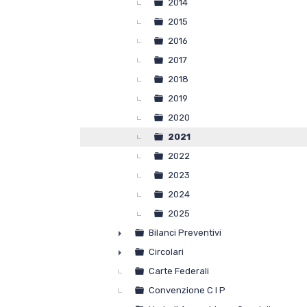
2014
2015
News
2016
2017
Media
2018
2019
Documenti
2020
2021
2022
Tesseramento e Affiliaz
2023
2024
Federazione Trasparen
2025
Bilanci Preventivi
Contatti
►
Circolari
►
Carte Federali
Convenzione C I P