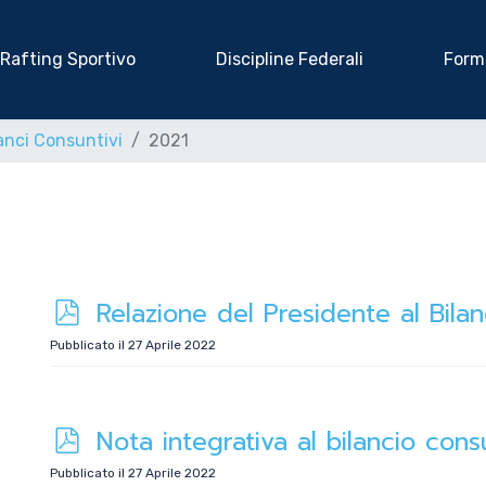
Rafting Sportivo
Discipline Federali
Form
anci Consuntivi
2021
p
Relazione del Presidente al Bila
d
Pubblicato il 27 Aprile 2022
f
p
Nota integrativa al bilancio con
d
Pubblicato il 27 Aprile 2022