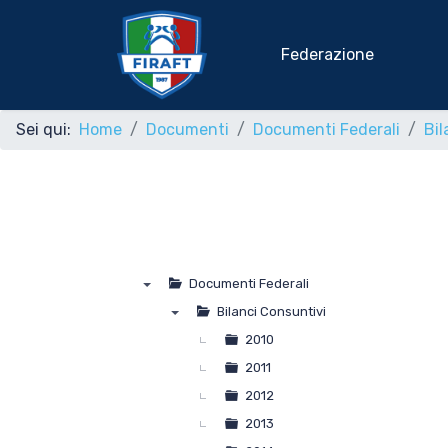
Federazione
Sei qui:
Home
Documenti
Documenti Federali
Bil
Home
Federazione
Documenti Federali
Rafting Sportivo
▼
Bilanci Consuntivi
▼
2010
2011
Discipline Federali
2012
2013
Formazione