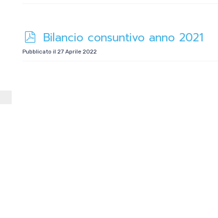
f
p
Bilancio consuntivo anno 2021
d
Pubblicato il 27 Aprile 2022
f
ione
te