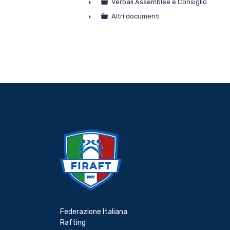
Verbali Assemblee e Consiglio
►
Altri documenti
►
Federazione Italiana
Rafting