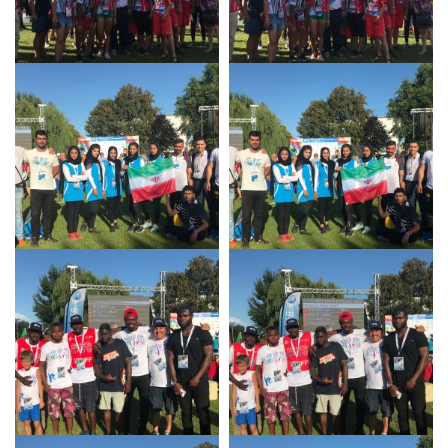
News
Media
Documenti
Tesseramento e
Affiliazione
Federazione
Trasparente
Contatti