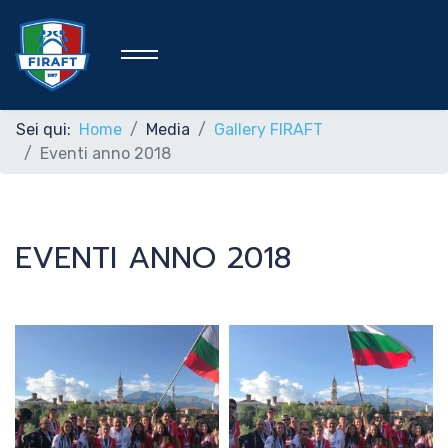
Sei qui:
Home
Media
Gallery FIRAFT
Eventi anno 2018
Home
EVENTI ANNO 2018
Federazione
Rafting Sportivo
Discipline Federali
Formazione