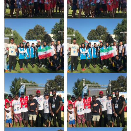
News
Media
Documenti
Tesseramento e
Affiliazione
Federazione
Trasparente
Contatti