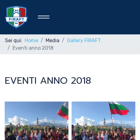
Sei qui:
Home
Media
Gallery FIRAFT
Eventi anno 2018
Home
EVENTI ANNO 2018
Federazione
Rafting Sportivo
Discipline Federali
Formazione